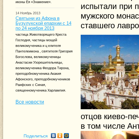
иконы Ея «Знамение».
испытали при 
14 Ноябрь 2013
мужского монас
Cвятыни из Афона в
Бузулукской епархии с 14
ставшего лавро
по 24 ноября 2013
частица Животворящего Креста
Господня, частицы мощей
великомученика и ц елителя
Пантелеимона , святителя Григория
Богослова, великомученицы
Анастасии Узорешительницы,
великомученика Феодора Тирона,
преподобномученика Акакия
Афонского, преподобномучеников
Раифских с Синая,
священномученика Харлампия.
Все новости
отцов киево-пе
в том числе Ан
Поделиться