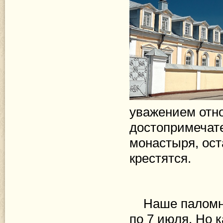
уважением отно
достопримечат
монастыря, ост
крестятся.
Наше паломни
по 7 июля. Но 