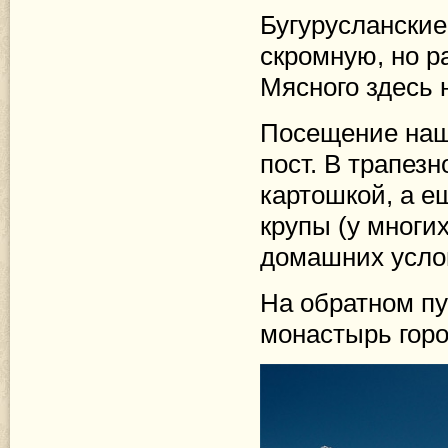
Бугурусланские
скромную, но р
Мясного здесь н
Посещение наш
пост. В трапез
картошкой, а е
крупы (у многи
домашних усло
На обратном пу
монастырь горо