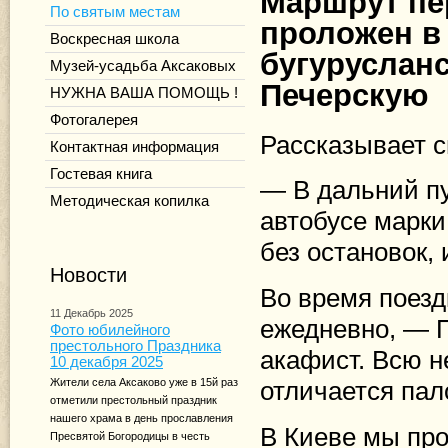
Маршрут пе
По святым местам
проложен в
Воскресная школа
бугурусланс
Музей-усадьба Аксаковых
Печерскую 
НУЖНА ВАША ПОМОЩЬ !
Фотогалерея
Рассказывает 
Контактная информация
Гостевая книга
— В дальний пу
Методическая копилка
автобусе марки
без остановок, 
Новости
Во время поезд
11 Декабрь 2025
ежедневно, — 
Фото юбилейного
престольного Праздника
акафист. Всю н
10 декабря 2025
Жители села Аксаково уже в 15й раз
отличается пал
отметили престольный праздник
нашего храма в день прославления
В Киеве мы про
Пресвятой Богородицы в честь